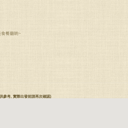
美食餐廳喲~
(本座標僅供參考, 實際出發前請再次確認)