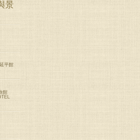
與景
 延平館
旅館
OTEL