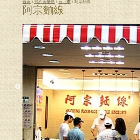
首頁
\
找約會景點
\
台北市
\ 阿宗麵線
阿宗麵線