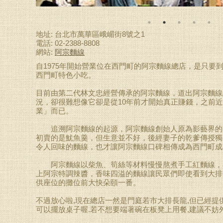
地址: 台北市萬華區峨嵋街8號之1
電話: 02-2388-8808
網站:
阿宗麵線
自1975年開始營業位在西門町的阿宗麵線總店，是只要
西門町特色小吃。
目前由第二代林文忠經營傳承的阿宗麵線，道出阿宗麵線
況，卻很難想像它卻是從10年前才開始真正賺錢，之前近
業」而已。
追溯阿宗麵線的起源，阿宗麵線創始人原為影藝界的
初賣的是魷魚羹，但生意並不好，後經妻子的乾爹傳授獨
令人回味的麵線，也才讓阿宗麵線口碑相傳成為西門町成
阿宗麵線以柴魚、筍絲等材料慢慢熬煮手工紅麵線，再
上阿宗特調辣醬，香味四溢的麵線讓民眾們即使看到大排
供座位的攤位前大快朵頤一番。
不過放心啦,現在總店一然是門庭若市大排長龍,但已經提
可以擺放桌子喔.若不想要端著碗在板凳上用餐,建議不妨外