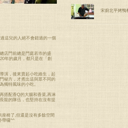
宋廚北平烤鴨
到過這兒的人絕不會錯過的一個
總店門前總是門庭若市的盛
20年的歲月，都只是在「創
導演，後來賣起小吃維生，起
門秘方，才煮出這與眾不同的
為獨特風味的小吃。
搭配香Q的大腸和香菜,再淋
長龍的隊伍，也堅持在沒有提
供座椅了,但還是沒有多餘空間
帶囉^^