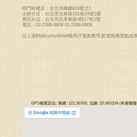
西門町總店：台北市峨嵋街8號之1
士林分店：台北市文林路101巷24號1樓
東區分店：台北市忠孝東路4段17巷2號
電話：02-2388-8808 02-2388-8808
以上資料由LuckyMotel報馬仔蒐集整理,歡迎推薦景點或
GPS衛星定位: 東經: 121.50769, 北緯: 25.043334 