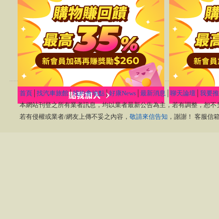
首頁
│
找汽車旅館
│
找約會地點
│
好康News
│
最新消息
│
聊天論壇
│
我要推
本網站刊登之所有業者訊息，均以業者最新公告為主，若有調整，恕不
若有侵權或業者/網友上傳不妥之內容，
敬請來信告知
，謝謝！ 客服信