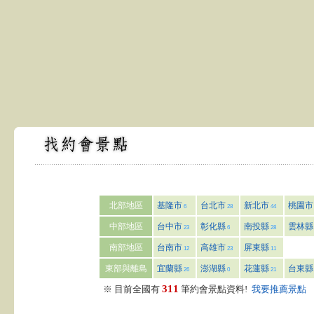
北部地區
基隆市
台北市
新北市
桃園市
6
28
44
中部地區
台中市
彰化縣
南投縣
雲林縣
23
6
28
南部地區
台南市
高雄市
屏東縣
12
23
11
東部與離島
宜蘭縣
澎湖縣
花蓮縣
台東縣
26
0
21
311
※ 目前全國有
筆約會景點資料!
我要推薦景點