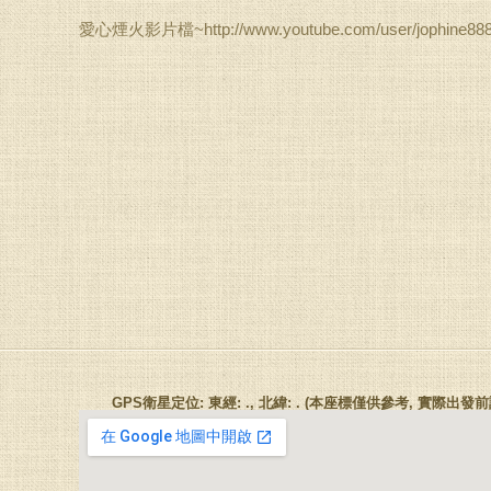
愛心煙火影片檔~http://www.youtube.com/user/jophine888
GPS衛星定位: 東經: ., 北緯: . (本座標僅供參考, 實際出發