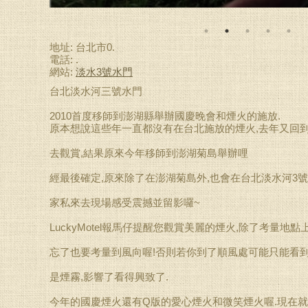
地址: 台北市0.
電話: .
網站:
淡水3號水門
台北淡水河三號水門
2010首度移師到澎湖縣舉辦國慶晚會和煙火的施放.
原本想說這些年一直都沒有在台北施放的煙火,去年又回到
去觀賞,結果原來今年移師到澎湖菊島舉辦哩
經最後確定,原來除了在澎湖菊島外,也會在台北淡水河3
家私來去現場感受震撼並留影囉~
LuckyMotel報馬仔提醒您觀賞美麗的煙火,除了考量地
忘了也要考量到風向喔!否則若你到了順風處可能只能看到
是煙霧,影響了看得興致了.
今年的國慶煙火還有Q版的愛心煙火和微笑煙火喔.現在就