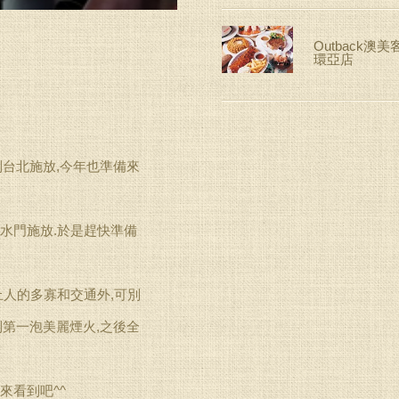
Outback澳
環亞店
台北施放,今年也準備來
號水門施放.於是趕快準備
點上人的多寡和交通外,可別
第一泡美麗煙火,之後全
來看到吧^^