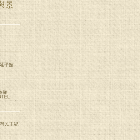
與景
 延平館
旅館
OTEL
台灣民主紀