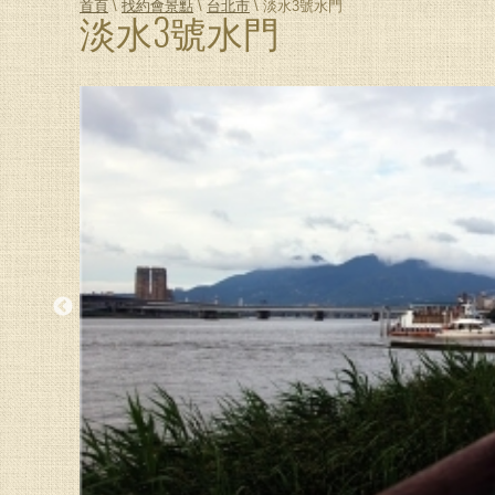
首頁
\
找約會景點
\
台北市
\ 淡水3號水門
淡水3號水門