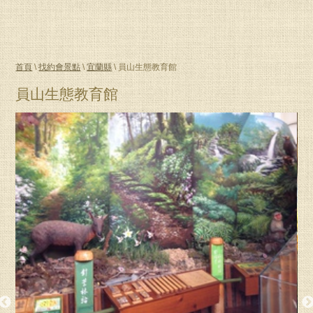
首頁
\
找約會景點
\
宜蘭縣
\ 員山生態教育館
員山生態教育館