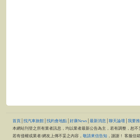
首頁
│
找汽車旅館
│
找約會地點
│
好康News
│
最新消息
│
聊天論壇
│
我要推
本網站刊登之所有業者訊息，均以業者最新公告為主，若有調整，恕不
若有侵權或業者/網友上傳不妥之內容，
敬請來信告知
，謝謝！ 客服信