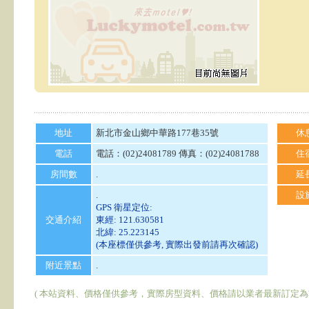
地址
新北市金山鄉中華路177巷35號
休
電話
電話：(02)24081789 傳真：(02)24081788
住
房間數
.
延
.
設
GPS 衛星定位:
交通介紹
東經: 121.630581
北緯: 25.223145
(本座標僅供參考, 實際出發前請再次確認)
附近景點
.
( 本站資料、價格僅供參考，實際房型資料、價格請以業者最新訂定為