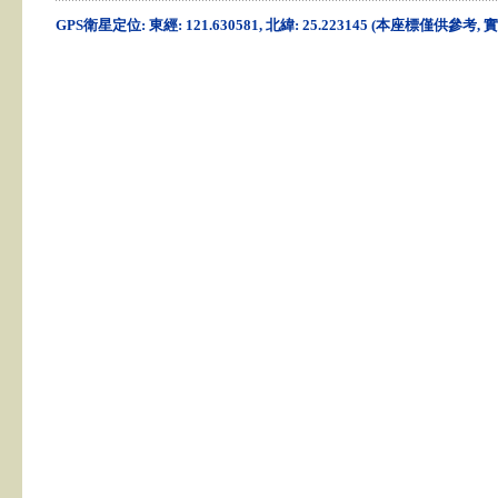
GPS衛星定位: 東經: 121.630581, 北緯: 25.223145 (本座標僅供參