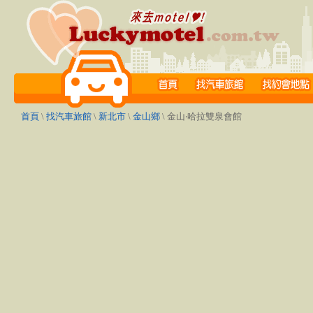
首頁
\
找汽車旅館
\
新北市
\
金山鄉
\ 金山‧哈拉雙泉會館