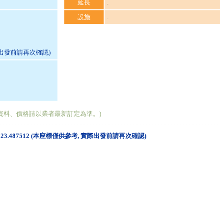
延長
.
設施
.
際出發前請再次確認)
資料、價格請以業者最新訂定為準。)
北緯: 23.487512 (本座標僅供參考, 實際出發前請再次確認)