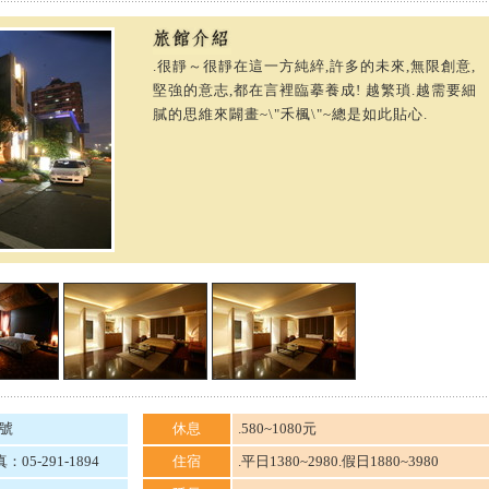
.很靜～很靜在這一方純綷,許多的未來,無限創意,
堅強的意志,都在言裡臨摹養成! 越繁瑣.越需要細
膩的思維來闢畫~\"禾楓\"~總是如此貼心.
號
休息
.580~1080元
：05-291-1894
住宿
.平日1380~2980.假日1880~3980