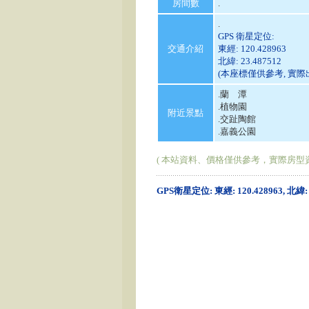
房間數
.
.
GPS 衛星定位:
交通介紹
東經: 120.428963
北緯: 23.487512
(本座標僅供參考, 實
.蘭 潭
.植物園
附近景點
.交趾陶館
.嘉義公園
( 本站資料、價格僅供參考，實際房型
GPS衛星定位: 東經: 120.428963, 