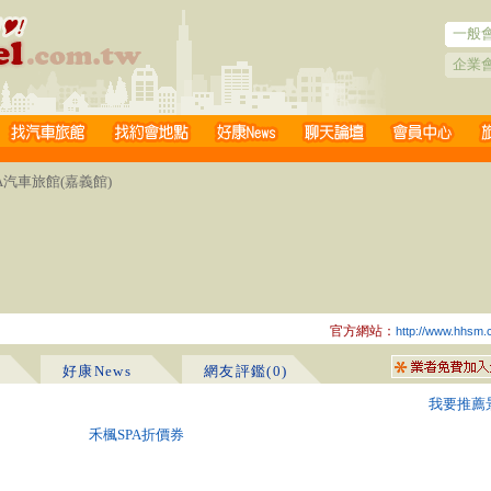
一般
企業
PA汽車旅館(嘉義館)
官方網站：
http://www.hhsm.
好康News
網友評鑑(0)
我要推薦
禾楓SPA折價券