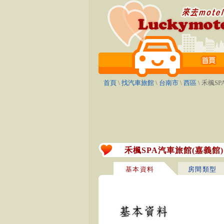
首頁
\
找汽車旅館
\
台南市
\
西區
\ 禾楓S
禾楓SPA汽車旅館(嘉義館)
基本資料
房間類型