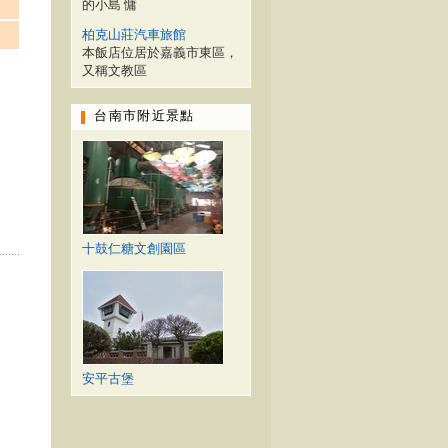
的小島 慵
柏克山莊汽車旅館
本飯店位居於嘉義市東區，
又稱文教區
台南市附近景點
十鼓仁糖文創園區
安平古堡