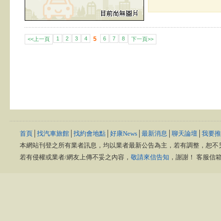
1
2
3
4
5
6
7
8
<<上一頁
下一頁>>
首頁
│
找汽車旅館
│
找約會地點
│
好康News
│
最新消息
│
聊天論壇
│
我要推
本網站刊登之所有業者訊息，均以業者最新公告為主，若有調整，恕不
若有侵權或業者/網友上傳不妥之內容，
敬請來信告知
，謝謝！ 客服信