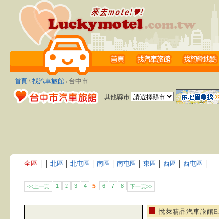
首頁
\
找汽車旅館
\ 台中市
其他縣市
全區
│
│
北區
│
北屯區
│
南區
│
南屯區
│
東區
│
西區
│
西屯區
│
1
2
3
4
5
6
7
8
<<上一頁
下一頁>>
悅萊精品汽車旅館Enjo