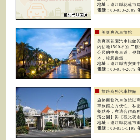
地址：
連江縣花蓮市建
電話：
03-833-2889
美爽爽汽車旅館
美爽爽花園汽車旅館
內佔地1500坪的 
公尺的中央車道，視野
木，綠意盎然...
地址：
連江縣吉安鄉中
電話：
03-854-2679
旅路商務汽車旅館
旅路商務汽車旅館以
車旅館之方便性、私
餐點外，亦適合作商
濱公園】與【觀光夜市】
地址：
連江縣花蓮市重
電話：
03-831-1199