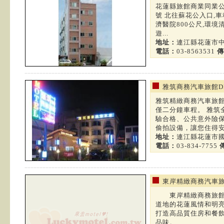
花蓮縣旅館商業同業公
號 北往蘇花公入口,車
濟醫院800公尺,環境
遊...
地址：
連江縣花蓮市中
電話：
03-8563531
傳
雅筑商務汽車旅館DEB
雅筑精緻商務汽車旅
僅二分鐘車程。 雅筑
驗合格、公共意外險
偷拍設備，讓您住得安.
地址：
連江縣花蓮市國
電話：
03-834-7755
東岸精緻商務汽車
東岸精緻商務旅館以
道地的花蓮風情和明亮
打造高品質住房和餐
品味。...