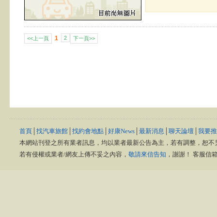
1
2
<<上一頁
下一頁>>
首頁
│
找汽車旅館
│
找約會地點
│
好康News
│
最新消息
│
聊天論壇
│
我要推
本網站刊登之所有業者訊息，均以業者最新公告為主，若有調整，恕不
若有侵權或業者/網友上傳不妥之內容，
敬請來信告知
，謝謝！ 客服信