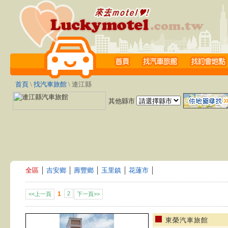
首頁
\
找汽車旅館
\ 連江縣
其他縣市
全區
│
吉安鄉
│
壽豐鄉
│
玉里鎮
│
花蓮市
│
1
2
<<上一頁
下一頁>>
東榮汽車旅館