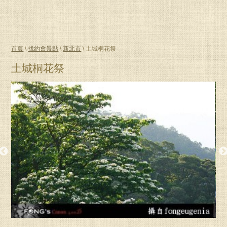
首頁
\
找約會景點
\
新北市
\ 土城桐花祭
土城桐花祭