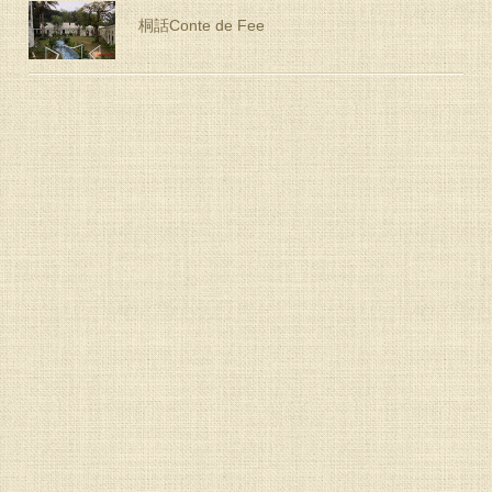
桐話Conte de Fee