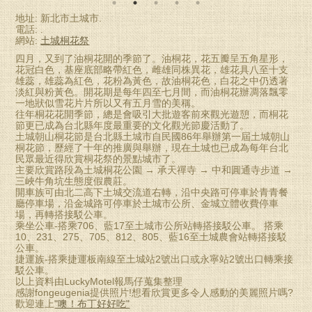
地址: 新北市土城市.
電話: .
網站:
土城桐花祭
四月，又到了油桐花開的季節了。油桐花，花五瓣呈五角星形，
花冠白色，基座底部略帶紅色，雌雄同株異花，雄花具八至十支
雄蕊，雄蕊為紅色，花粉為黃色，故油桐花色，白花之中仍透著
淡紅與粉黃色。開花期是每年四至七月間，而油桐花辦凋落飄零
一地狀似雪花片片所以又有五月雪的美稱。
往年桐花花開季節，總是會吸引大批遊客前來觀光遊憩，而桐花
節更已成為台北縣年度最重要的文化觀光節慶活動了。
土城朝山桐花節是台北縣土城市自民國86年舉辦第一屆土城朝山
桐花節，歷經了十年的推廣與舉辦，現在土城也已成為每年台北
民眾最近得欣賞桐花祭的景點城市了。
主要欣賞路段為土城桐花公園 → 承天禪寺 → 中和圓通寺步道 →
三峽牛角坑生態度假農莊。
開車族可由北二高下土城交流道右轉，沿中央路可停車於青青餐
廳停車場，沿金城路可停車於土城市公所、金城立體收費停車
場，再轉搭接駁公車。
乘坐公車-搭乘706、藍17至土城市公所站轉搭接駁公車。 搭乘
10、231、275、705、812、805、藍16至土城農會站轉搭接駁
公車。
捷運族-搭乘捷運板南線至土城站2號出口或永寧站2號出口轉乘接
駁公車。
以上資料由LuckyMotel報馬仔蒐集整理
感謝fongeugenia提供照片!想看欣賞更多令人感動的美麗照片嗎?
歡迎連上
"噢！布丁好好吃"