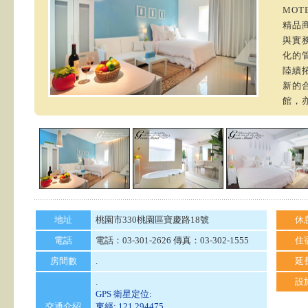
MOT
精品
與實
化的
陸續
新的
館，
地址
桃園市330桃園區寶慶路18號
休
電話
電話：03-301-2626 傳真：03-302-1555
住
房間數
.
延
.
設
GPS 衛星定位:
交通介紹
東經: 121.294475