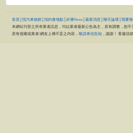
首頁
│
找汽車旅館
│
找約會地點
│
好康News
│
最新消息
│
聊天論壇
│
我要推
本網站刊登之所有業者訊息，均以業者最新公告為主，若有調整，恕不
若有侵權或業者/網友上傳不妥之內容，
敬請來信告知
，謝謝！ 客服信