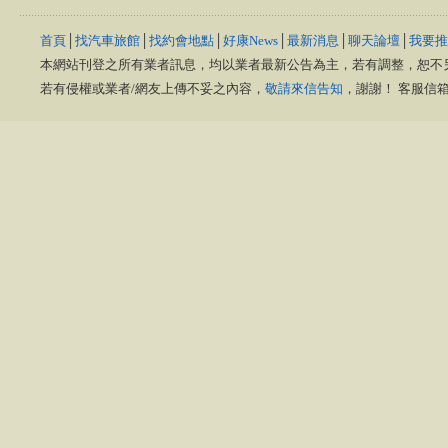
首頁
│
找汽車旅館
│
找約會地點
│
好康News
│
最新消息
│
聊天論壇
│
我要推
本網站刊登之所有業者訊息，均以業者最新公告為主，若有調整，恕不
若有侵權或業者/網友上傳不妥之內容，
敬請來信告知
，謝謝！ 客服信