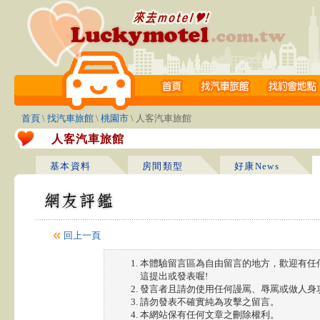
首頁
\
找汽車旅館
\
桃園市
\ 人客汽車旅館
人客汽車旅館
基本資料
房間類型
好康News
回上一頁
本體驗留言區為自由留言的地方，歡迎有任
這提出或發表喔!
發言者且請勿使用任何謾罵、辱罵或做人身
請勿發表不確實純為攻擊之留言。
本網站保有任何文章之刪除權利。