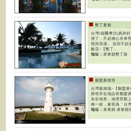
墾丁夏都
台灣(福爾摩沙)真的
便了，不必擔心舟車
情與浪漫。 這回不妨
飯店~【墾丁...
地址：
屏東縣墾丁路
鵝鑾鼻燈塔
台灣最南端~【鵝鑾
燈塔所在地設有鵝鑾鼻
灰岩地形，地理景觀
稱一絕，被視為「台灣.
地址：
屏東縣 屏東縣