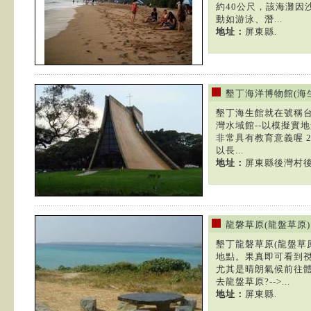
約40公尺，該海灘因
動如游泳、潛...
地址：
屏東縣.
墾丁海洋博物館(海
墾丁海生館就在號稱台
灣水域館--以模擬實
非常具有教育意義喔 2
以長...
地址：
屏東縣後灣村後
龍磐草原(龍盤草原)
墾丁龍磐草原(龍盤草
地點。果真即可看到
尤其是晴朗氣候前往體
去龍盤草原?-->...
地址：
屏東縣.