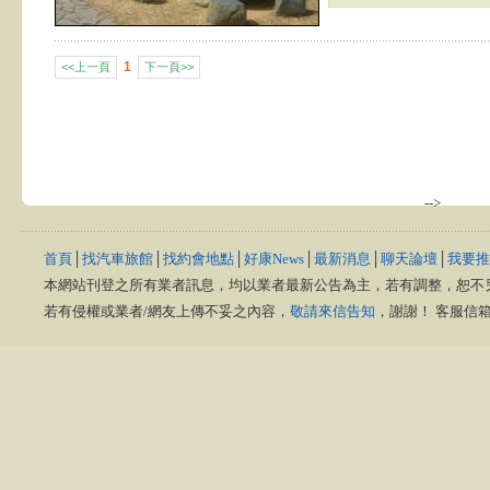
1
<<上一頁
下一頁>>
-->
首頁
│
找汽車旅館
│
找約會地點
│
好康News
│
最新消息
│
聊天論壇
│
我要推
本網站刊登之所有業者訊息，均以業者最新公告為主，若有調整，恕不
若有侵權或業者/網友上傳不妥之內容，
敬請來信告知
，謝謝！ 客服信