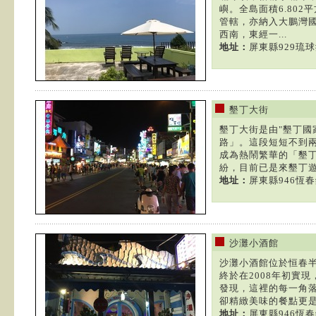
嶼。全島面積6.80
管轄，亦納入大鵬灣國
西南，東經一...
地址：
屏東縣929琉
墾丁大街
墾丁大街是由"墾丁國
路」。這段短短不到
成為熱鬧繁華的「墾
紛，目前已是來墾丁遊.
地址：
屏東縣946恆春
沙灘小酒館
沙灘小酒館位於恒春半
終於在2008年初實
發現，這裡的每一角
卻精緻美味的餐點更是.
地址：
屏東縣946恆