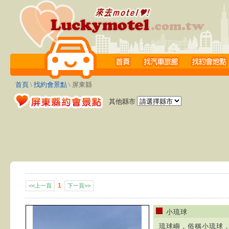
首頁
\
找約會景點
\ 屏東縣
其他縣市
1
<<上一頁
下一頁>>
小琉球
琉球嶼，俗稱小琉球