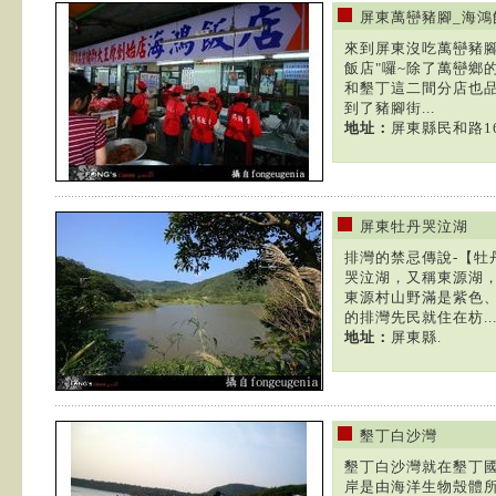
屏東萬巒豬腳_海鴻
來到屏東沒吃萬巒豬腳
飯店"囉~除了萬巒鄉
和墾丁這二間分店也品
到了豬腳街...
地址：
屏東縣民和路1
屏東牡丹哭泣湖
排灣的禁忌傳說-【牡
哭泣湖，又稱東源湖
東源村山野滿是紫色、
的排灣先民就住在枋..
地址：
屏東縣.
墾丁白沙灣
墾丁白沙灣就在墾丁國
岸是由海洋生物殼體所