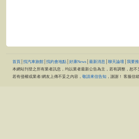
首頁
│
找汽車旅館
│
找約會地點
│
好康News
│
最新消息
│
聊天論壇
│
我要推
本網站刊登之所有業者訊息，均以業者最新公告為主，若有調整，恕不
若有侵權或業者/網友上傳不妥之內容，
敬請來信告知
，謝謝！ 客服信