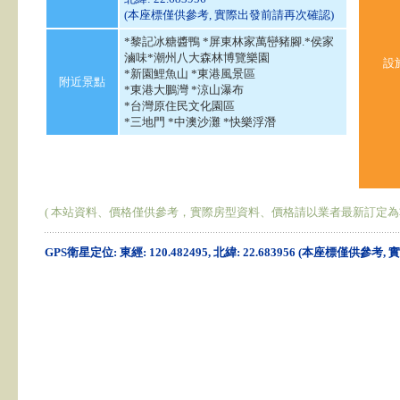
(本座標僅供參考, 實際出發前請再次確認)
*黎記冰糖醬鴨 *屏東林家萬巒豬腳.*侯家
滷味*潮州八大森林博覽樂園
設
*新園鯉魚山 *東港風景區
附近景點
*東港大鵬灣 *涼山瀑布
*台灣原住民文化園區
*三地門 *中澳沙灘 *快樂浮潛
( 本站資料、價格僅供參考，實際房型資料、價格請以業者最新訂定為
GPS衛星定位: 東經: 120.482495, 北緯: 22.683956 (本座標僅供參