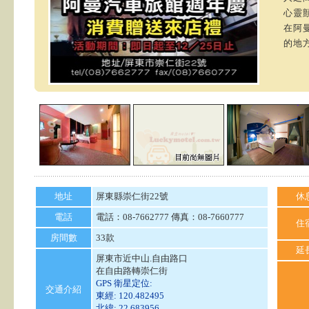
心靈
在阿
的地
地址
屏東縣崇仁街22號
休
電話
電話：08-7662777 傳真：08-7660777
住
房間數
33款
延
屏東市近中山.自由路口
在自由路轉崇仁街
GPS 衛星定位:
交通介紹
東經: 120.482495
北緯: 22.683956