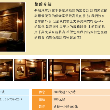
夢城汽車旅館本著讓您放鬆的出發點 讓您來這能
夠用最便宜的價錢享受最高級的服 務 我們沒有
奢華的外表 但是我們盡全力將房間內打造relax
的氣氛 乾淨衛生與至上的服務以外 本館目前耗
資千萬完成全新裝潢 希望您給我們能夠替您服務
的機會 絕對保證讓您物超所值!
6號
休息
380元起 / 2小時
：08-739-0247
住宿
980元起
延長
逾時一小時100元