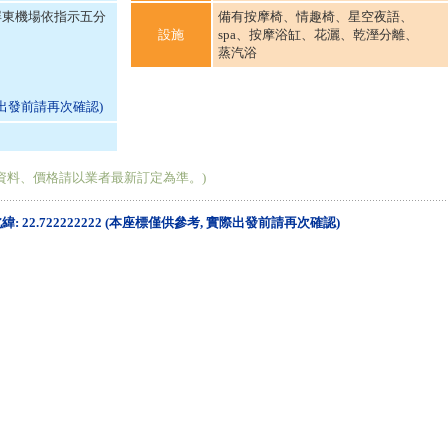
屏東機場依指示五分
備有按摩椅、情趣椅、星空夜語、
設施
spa、按摩浴缸、花灑、乾溼分離、
蒸汽浴
際出發前請再次確認)
資料、價格請以業者最新訂定為準。)
, 北緯: 22.722222222 (本座標僅供參考, 實際出發前請再次確認)