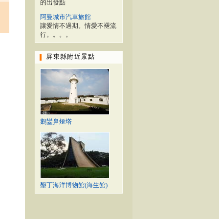
的出發點
阿曼城市汽車旅館
讓愛情不過期。情愛不褪流
行。。。。
屏東縣附近景點
鵝鑾鼻燈塔
墾丁海洋博物館(海生館)