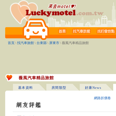
首頁
\
找汽車旅館
\
台東縣
\
屏東市
\ 薇風汽車精品旅館
薇風汽車精品旅館
基本資料
房間類型
好康News
網路折價卷