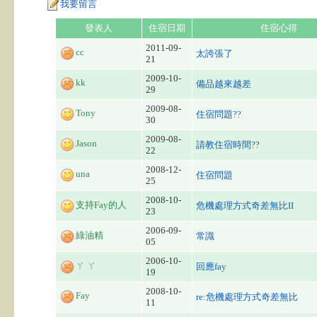
我要留言
發表人
住宿日期
住宿心得
2011-09-
cc
太誇張了
21
2009-10-
kk
備品越來越差
29
2009-08-
Tony
住宿問題??
30
2009-08-
Jason
請教住宿時間??
22
2008-12-
una
住宿問題
25
2008-10-
支持Fay的人
危機處理方式奇差無比II
23
2006-09-
綠油精
常識
05
2006-10-
ㄚ ㄚ
回應fay
19
2008-10-
Fay
re:危機處理方式奇差無比
11