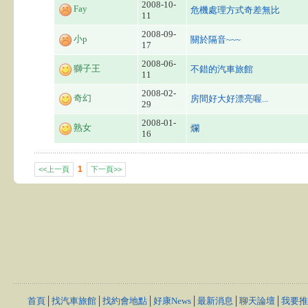
2008-10-
Fay
危機處理方式奇差無比
11
2008-09-
小p
關於隔音~~~
17
2008-06-
獅子王
不錯的汽車旅館
11
2008-02-
奇幻
房間好大好漂亮喔...
29
2008-01-
熟女
爛
16
1
<<上一頁
下一頁>>
首頁
│
找汽車旅館
│
找約會地點
│
好康News
│
最新消息
│
聊天論壇
│
我要推